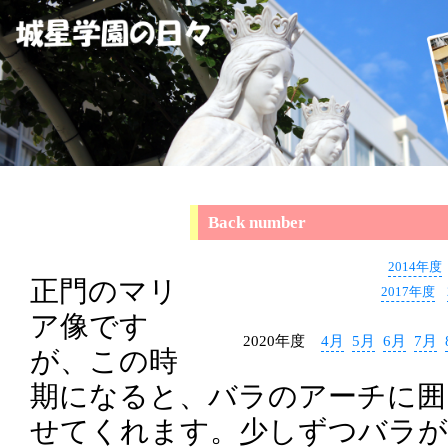
4月30日 バ
Back number
ラ
2014年度
正門のマリ
2017年度
ア像です
2020年度
4月
5月
6月
7月
が、この時
期になると、バラのアーチに囲
せてくれます。少しずつバラが