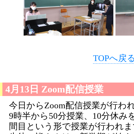
TOPへ戻
4月13日 Zoom配信授業
今日からZoom配信授業が行わ
9時半から50分授業、10分休み
間目という形で授業が行われま